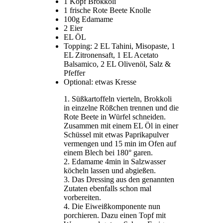
1 Kopf Brokkoli
1 frische Rote Beete Knolle
100g Edamame
2 Eier
EL ÖL
Topping: 2 EL Tahini, Misopaste, 1
EL Zitronensaft, 1 EL Acetato
Balsamico, 2 EL Olivenöl, Salz &
Pfeffer
Optional: etwas Kresse
Süßkartoffeln vierteln, Brokkoli
in einzelne Rößchen trennen und die
Rote Beete in Würfel schneiden.
Zusammen mit einem EL Öl in einer
Schüssel mit etwas Paprikapulver
vermengen und 15 min im Ofen auf
einem Blech bei 180° garen.
Edamame 4min in Salzwasser
köcheln lassen und abgießen.
Das Dressing aus den genannten
Zutaten ebenfalls schon mal
vorbereiten.
Die Eiweißkomponente nun
porchieren. Dazu einen Topf mit