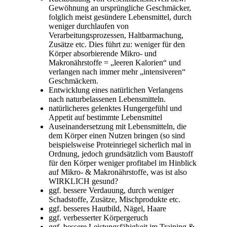
Gewöhnung an ursprüngliche Geschmäcker,
folglich meist gesündere Lebensmittel, durch
weniger durchlaufen von
Verarbeitungsprozessen, Haltbarmachung,
Zusätze etc. Dies führt zu: weniger für den
Körper absorbierende Mikro- und
Makronährstoffe = „leeren Kalorien“ und
verlangen nach immer mehr „intensiveren“
Geschmäckern.
Entwicklung eines natürlichen Verlangens
nach naturbelassenen Lebensmitteln.
natürlicheres gelenktes Hungergefühl und
Appetit auf bestimmte Lebensmittel
Auseinandersetzung mit Lebensmitteln, die
dem Körper einen Nutzen bringen (so sind
beispielsweise Proteinriegel sicherlich mal in
Ordnung, jedoch grundsätzlich vom Baustoff
für den Körper weniger profitabel im Hinblick
auf Mikro- & Makronährstoffe, was ist also
WIRKLICH gesund?
ggf. bessere Verdauung, durch weniger
Schadstoffe, Zusätze, Mischprodukte etc.
ggf. besseres Hautbild, Nägel, Haare
ggf. verbesserter Körpergeruch
ggf. bessere Leistungsfähigkeit im Training &