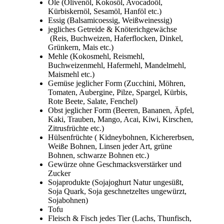
Öle (Olivenöl, Kokosöl, Avocadoöl,
Kürbiskernöl, Sesamöl, Hanföl etc.)
Essig (Balsamicoessig, Weißweinessig)
jegliches Getreide & Knöterichgewächse
(Reis, Buchweizen, Haferflocken, Dinkel,
Grünkern, Mais etc.)
Mehle (Kokosmehl, Reismehl,
Buchweizenmehl, Hafermehl, Mandelmehl,
Maismehl etc.)
Gemüse jeglicher Form (Zucchini, Möhren,
Tomaten, Aubergine, Pilze, Spargel, Kürbis,
Rote Beete, Salate, Fenchel)
Obst jeglicher Form (Beeren, Bananen, Äpfel,
Kaki, Trauben, Mango, Acai, Kiwi, Kirschen,
Zitrusfrüchte etc.)
Hülsenfrüchte ( Kidneybohnen, Kichererbsen,
Weiße Bohnen, Linsen jeder Art, grüne
Bohnen, schwarze Bohnen etc.)
Gewürze ohne Geschmacksverstärker und
Zucker
Sojaprodukte (Sojajoghurt Natur ungesüßt,
Soja Quark, Soja geschnetzeltes ungewürzt,
Sojabohnen)
Tofu
Fleisch & Fisch jedes Tier (Lachs, Thunfisch,